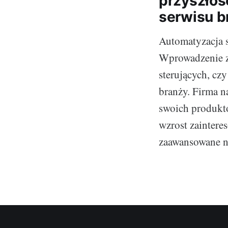
przyszłoś
serwisu 
Automatyzacja s
Wprowadzenie z
sterujących, cz
branży. Firma n
swoich produkt
wzrost zaintere
zaawansowane n