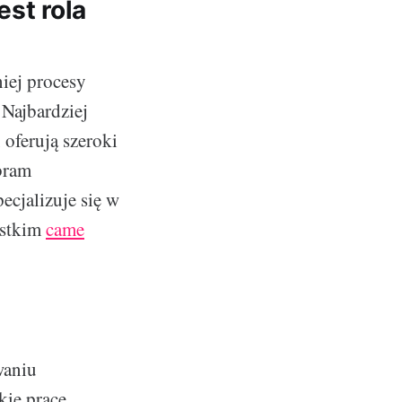
est rola
iej procesy
 Najbardziej
 oferują szeroki
 bram
ecjalizuje się w
ystkim
came
waniu
kie prace