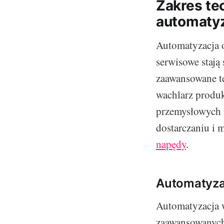
Zakres tec
automatyz
Automatyzacja o
serwisowe stają 
zaawansowane te
wachlarz produk
przemysłowych i
dostarczaniu i
napędy
.
Automatyzac
Automatyzacja w
zaawansowanych 