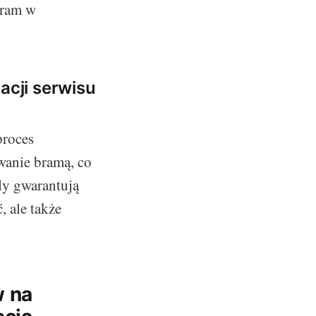
bram w
cji serwisu
proces
wanie bramą, co
dy gwarantują
, ale także
w na