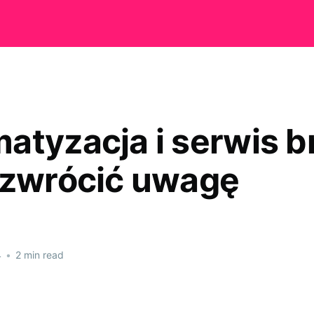
atyzacja i serwis b
 zwrócić uwagę
4
•
2 min read