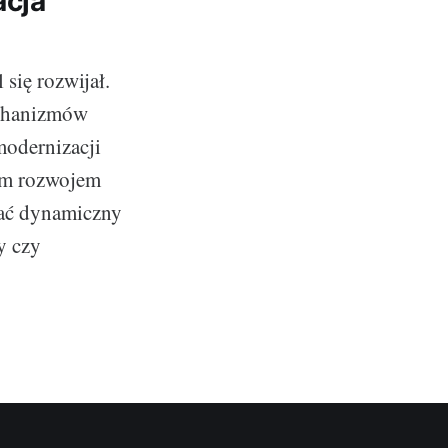
acja
się rozwijał.
echanizmów
modernizacji
zym rozwojem
wać dynamiczny
y czy