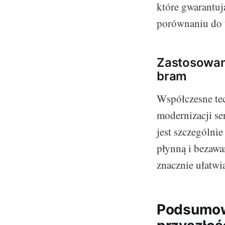
które gwarantu
porównaniu do 
Zastosowan
bram
Współczesne tec
modernizacji se
jest szczególn
płynną i bezawa
znacznie ułatwia
Podsumowa