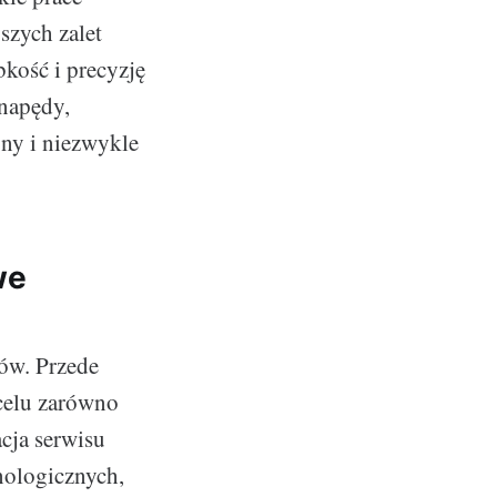
szych zalet
kość i precyzję
 napędy,
ny i niezwykle
we
ów. Przede
celu zarówno
cja serwisu
nologicznych,