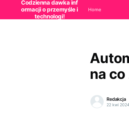
Codzienna dawka inf
ormacji o przemyśle i
Home
technologi!
Autom
na co
Redakcja
22 kwi 202