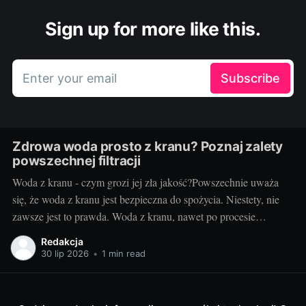
Sign up for more like this.
Enter your email
Subscribe
Zdrowa woda prosto z kranu? Poznaj zalety
powszechnej filtracji
Woda z kranu - czym grozi jej zła jakość?Powszechnie uważa
się, że woda z kranu jest bezpieczna do spożycia. Niestety, nie
zawsze jest to prawda. Woda z kranu, nawet po procesie
oczyszczania i uzdatniania, może zawierać szereg
Redakcja
niebezpiecznych substancji, takich jak metale ciężkie,
30 lip 2026
•
1 min read
mikroorganizmy, pestycydy czy resztki leków. Spożywanie