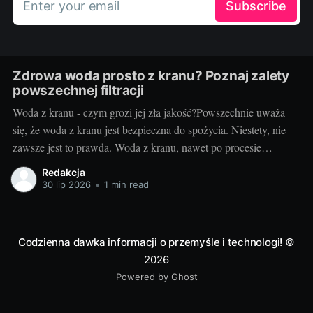
Enter your email
Subscribe
Zdrowa woda prosto z kranu? Poznaj zalety
powszechnej filtracji
Woda z kranu - czym grozi jej zła jakość?Powszechnie uważa
się, że woda z kranu jest bezpieczna do spożycia. Niestety, nie
zawsze jest to prawda. Woda z kranu, nawet po procesie
oczyszczania i uzdatniania, może zawierać szereg
Redakcja
niebezpiecznych substancji, takich jak metale ciężkie,
30 lip 2026
•
1 min read
mikroorganizmy, pestycydy czy resztki leków. Spożywanie
Codzienna dawka informacji o przemyśle i technologi!
©
2026
Powered by Ghost