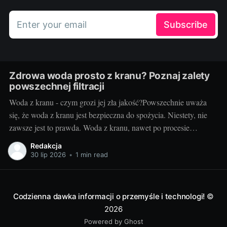
Enter your email
Subscribe
Zdrowa woda prosto z kranu? Poznaj zalety
powszechnej filtracji
Woda z kranu - czym grozi jej zła jakość?Powszechnie uważa
się, że woda z kranu jest bezpieczna do spożycia. Niestety, nie
zawsze jest to prawda. Woda z kranu, nawet po procesie
oczyszczania i uzdatniania, może zawierać szereg
Redakcja
niebezpiecznych substancji, takich jak metale ciężkie,
30 lip 2026
•
1 min read
mikroorganizmy, pestycydy czy resztki leków. Spożywanie
Codzienna dawka informacji o przemyśle i technologi!
©
2026
Powered by Ghost