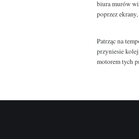
biura murów wir
poprzez ekrany,
Patrząc na temp
przyniesie kole
motorem tych p