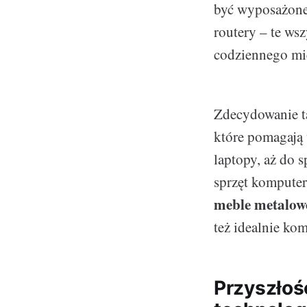
być wyposażone 
routery – te ws
codziennego mie
Zdecydowanie ta
które pomagają 
laptopy, aż do 
sprzęt kompute
meble metalow
też idealnie ko
Przyszłoś