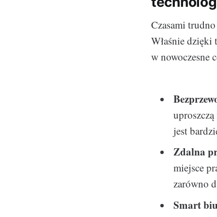
technolog
Czasami trudno 
Właśnie dzięki t
w nowoczesne ce
Bezprzewo
uproszczą 
jest bardzi
Zdalna p
miejsce pr
zarówno d
Smart bi