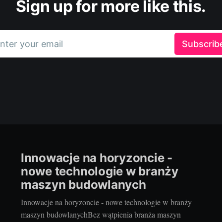
Sign up for more like this.
nter your email
Subscrib
Innowacje na horyzoncie -
nowe technologie w branży
maszyn budowlanych
Innowacje na horyzoncie - nowe technologie w branży
maszyn budowlanychBez wątpienia branża maszyn