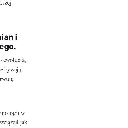
kszej
ian i
ego.
o ewolucja,
te bywają
erwują
hnologii w
ozwiązań jak