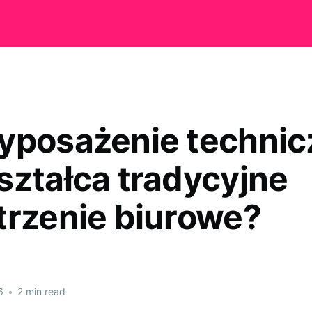
yposażenie technic
ształca tradycyjne
trzenie biurowe?
6
•
2 min read