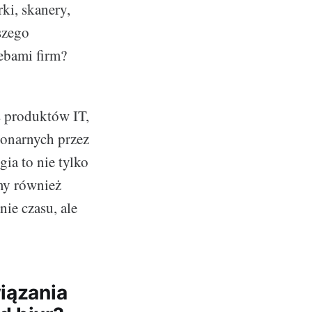
ki, skanery,
szego
zebami firm?
s produktów IT,
jonarnych przez
ia to nie tylko
my również
nie czasu, ale
iązania