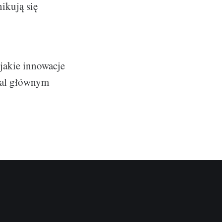
ikują się
 jakie innowacje
adal głównym