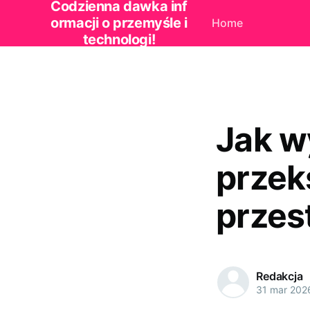
Codzienna dawka inf
ormacji o przemyśle i
Home
technologi!
Jak w
przek
przes
Redakcja
31 mar 202