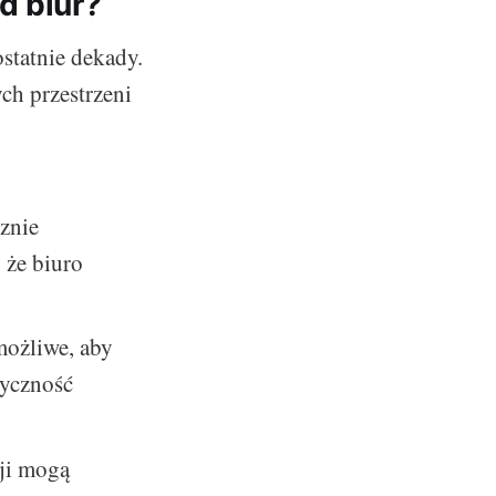
d biur?
statnie dekady.
ych przestrzeni
znie
 że biuro
możliwe, aby
tyczność
cji mogą