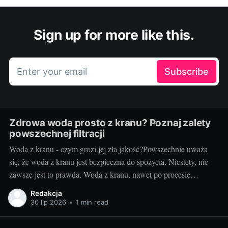
Sign up for more like this.
Enter your email
Subscribe
Zdrowa woda prosto z kranu? Poznaj zalety
powszechnej filtracji
Woda z kranu - czym grozi jej zła jakość?Powszechnie uważa
się, że woda z kranu jest bezpieczna do spożycia. Niestety, nie
zawsze jest to prawda. Woda z kranu, nawet po procesie
oczyszczania i uzdatniania, może zawierać szereg
Redakcja
niebezpiecznych substancji, takich jak metale ciężkie,
30 lip 2026
•
1 min read
mikroorganizmy, pestycydy czy resztki leków. Spożywanie