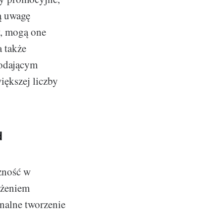
ją uwagę
w, mogą one
a także
dodającym
iększej liczby
d
czność w
ożeniem
onalne tworzenie