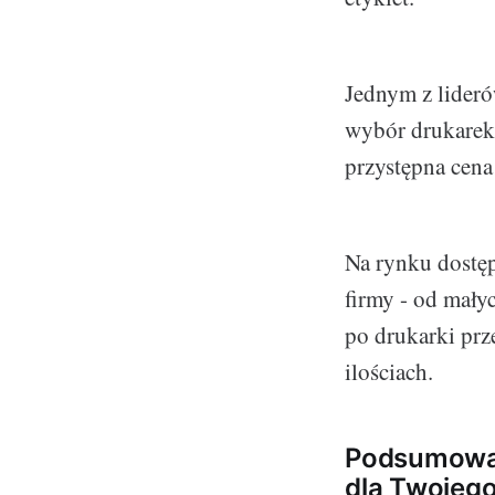
Jednym z lideró
wybór drukarek 
przystępna cena 
Na rynku dostęp
firmy - od mał
po drukarki prz
ilościach.
Podsumowani
dla Twojego