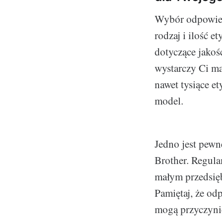
Wybór odpowiedn
rodzaj i ilość e
dotyczące jakośc
wystarczy Ci ma
nawet tysiące e
model.
Jedno jest pewn
Brother. Regulam
małym przedsięb
Pamiętaj, że od
mogą przyczynić