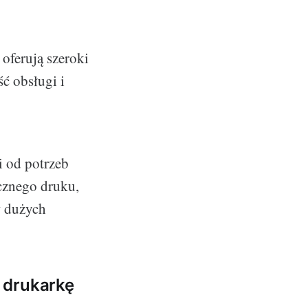
 oferują szeroki
ć obsługi i
i od potrzeb
cznego druku,
w dużych
 drukarkę