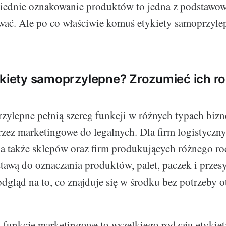
iednie oznakowanie produktów to jedna z podstawowy
wać. Ale po co właściwie komuś etykiety samoprzyle
ykiety samoprzylepne? Zrozumieć ich ro
zylepne pełnią szereg funkcji w różnych typach biz
rzez marketingowe do legalnych. Dla firm logistyczny
a także sklepów oraz firm produkujących różnego rod
stawą do oznaczania produktów, palet, paczek i przes
dgląd na to, co znajduje się w środku bez potrzeby o
y funkcje marketingowe to wszelkiego rodzaju etykie