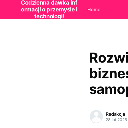
Codzienna dawka inf
ormacji o przemyśle i
Home
technologi!
Rozwi
bizne
samop
Redakcja
28 lut 2025