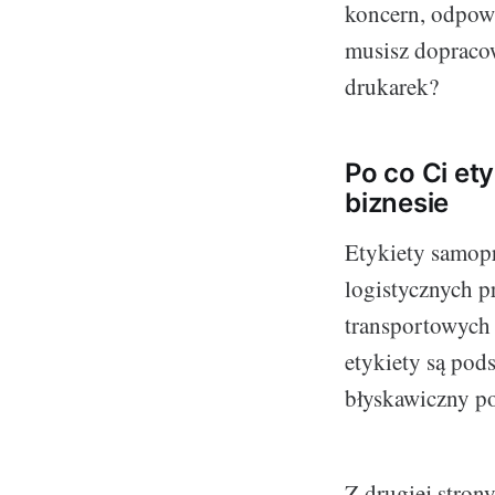
koncern, odpow
musisz dopraco
drukarek?
Po co Ci et
biznesie
Etykiety samopr
logistycznych p
transportowych 
etykiety są pod
błyskawiczny po
Z drugiej stron