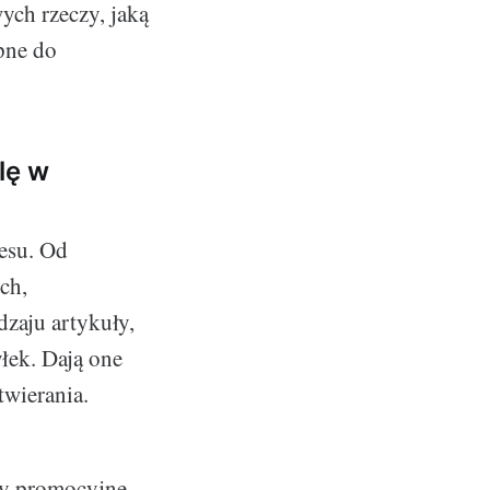
ch rzeczy, jaką
pne do
lę w
nesu. Od
ch,
zaju artykuły,
yłek. Dają one
twierania.
ty promocyjne,