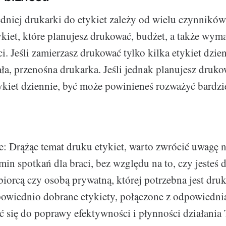
iej drukarki do etykiet zależy od wielu czynników,
tykiet, które planujesz drukować, budżet, a także wym
i. Jeśli zamierzasz drukować tylko kilka etykiet dzie
ła, przenośna drukarka. Jeśli jednak planujesz druko
tykiet dziennie, być może powinieneś rozważyć bardzi
e: Drążąc temat druku etykiet, warto zwrócić uwagę n
in spotkań dla braci, bez względu na to, czy jesteś d
iorcą czy osobą prywatną, której potrzebna jest druk
powiednio dobrane etykiety, połączone z odpowiedni
 się do poprawy efektywności i płynności działania