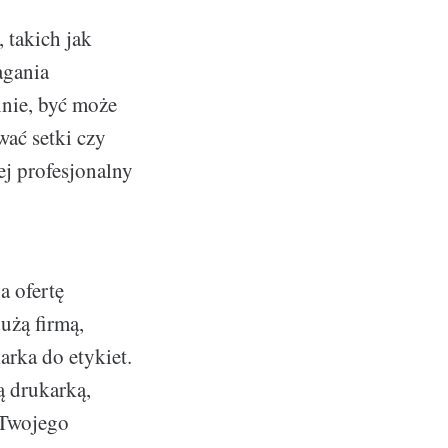
 takich jak
agania
nnie, być może
wać setki czy
ej profesjonalny
a ofertę
użą firmą,
arka do etykiet.
ą drukarką,
 Twojego