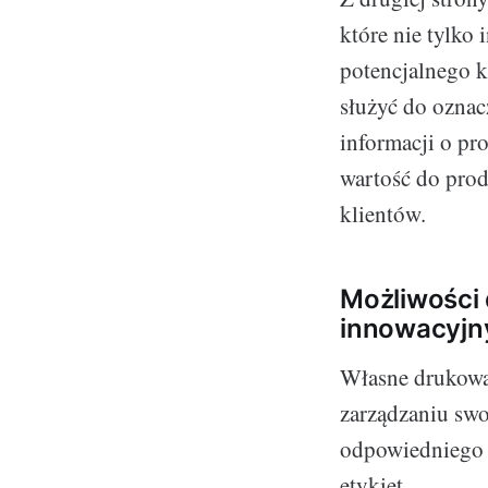
które nie tylko 
potencjalnego 
służyć do oznac
informacji o pr
wartość do prod
klientów.
Możliwości 
innowacyjn
Własne drukowan
zarządzaniu sw
odpowiedniego s
etykiet.