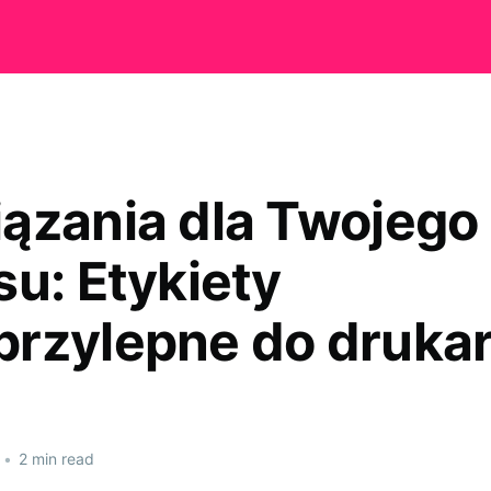
ązania dla Twojego
su: Etykiety
rzylepne do druka
•
2 min read