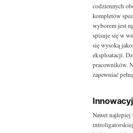
codziennych ob
kompletów spec
wyborem jest n
spisuje się w w
się wysoką jako
eksploatacji. D
pracowników. Ni
zapewniać pełn
Innowacyj
Nawet najlepiej
introligatorski