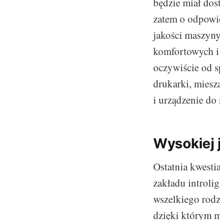
będzie miał do
zatem o odpowie
jakości maszyny
komfortowych i 
oczywiście od s
drukarki, miesz
i urządzenie do
Wysokiej 
Ostatnia kwesti
zakładu introlig
wszelkiego rodza
dzięki którym m