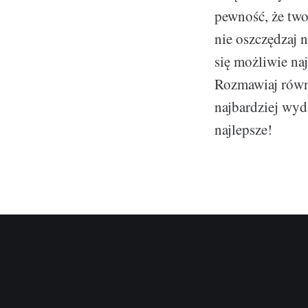
pewność, że two
nie oszczędzaj n
się możliwie na
Rozmawiaj równi
najbardziej wyda
najlepsze!