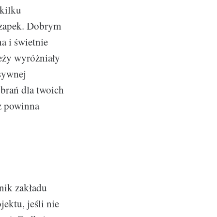
kilku
czapek. Dobrym
na i świetnie
ieży wyróżniały
nsywnej
ubrań dla twoich
eż powinna
nik zakładu
ektu, jeśli nie