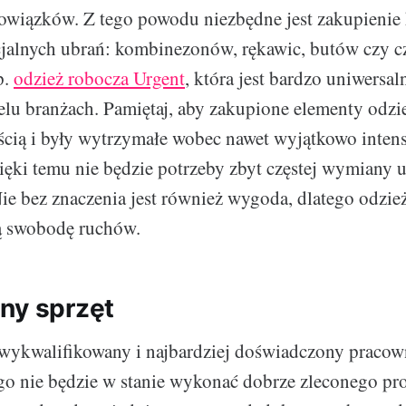
owiązków. Z tego powodu niezbędne jest zakupienie 
jalnych ubrań: kombinezonów, rękawic, butów czy 
p.
odzież robocza Urgent
, która jest bardzo uniwersal
ielu branżach. Pamiętaj, aby zakupione elementy odz
ścią i były wytrzymałe wobec nawet wyjątkowo inte
zięki temu nie będzie potrzeby zbyt częstej wymiany 
e bez znaczenia jest również wygoda, dlatego odzi
ą swobodę ruchów.
ny sprzęt
 wykwalifikowany i najbardziej doświadczony pracow
ego nie będzie w stanie wykonać dobrze zleconego proj