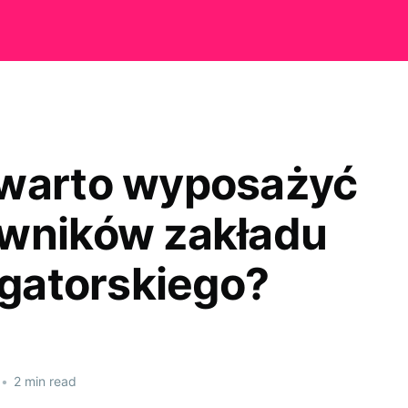
warto wyposażyć
wników zakładu
ligatorskiego?
•
2 min read