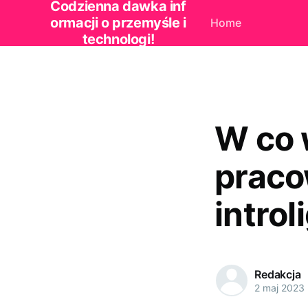
Codzienna dawka inf
ormacji o przemyśle i
Home
technologi!
W co 
praco
intro
Redakcja
2 maj 2023