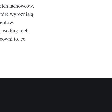
woich fachowców,
 które wyróżniają
centów.
ą według nich
acowni to, co