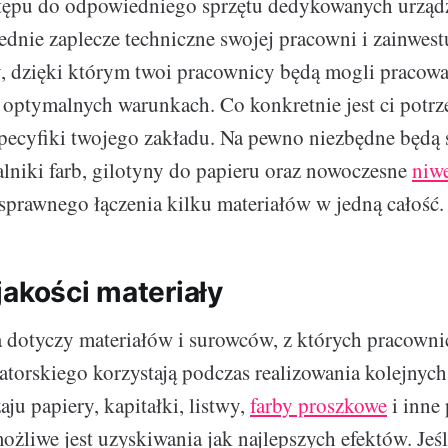
stępu do odpowiedniego sprzętu dedykowanych urząd
dnie zaplecze techniczne swojej pracowni i zainwest
, dzięki którym twoi pracownicy będą mogli pracow
optymalnych warunkach. Co konkretnie jest ci potrz
pecyfiki twojego zakładu. Na pewno niezbędne będą 
alniki farb, gilotyny do papieru oraz nowoczesne
niwe
 sprawnego łączenia kilku materiałów w jedną całość.
jakości materiały
a dotyczy materiałów i surowców, z których pracown
atorskiego korzystają podczas realizowania kolejnych 
ju papiery, kapitałki, listwy,
farby proszkowe
i inne
ożliwe jest uzyskiwania jak najlepszych efektów. Jeśl