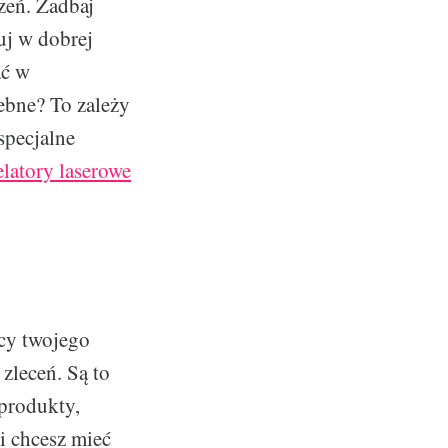
zeń. Zadbaj
uj w dobrej
ać w
ebne? To zależy
specjalne
latory laserowe
icy twojego
zleceń. Są to
 produkty,
i chcesz mieć