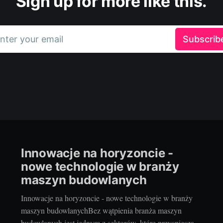
Sign up for more like this.
nter your email
Subscrib
Innowacje na horyzoncie -
nowe technologie w branży
maszyn budowlanych
Innowacje na horyzoncie - nowe technologie w branży
maszyn budowlanychBez wątpienia branża maszyn
budowlanych jest jednym z sektorów, które przyspieszają