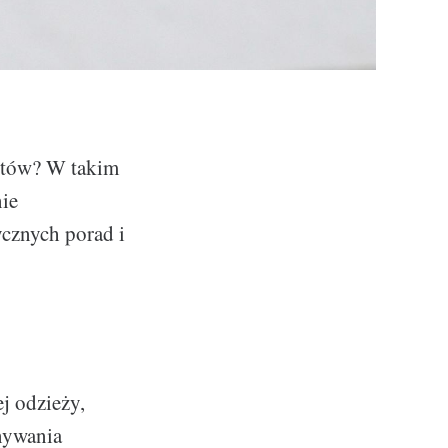
istów? W takim
nie
ycznych porad i
j odzieży,
nywania