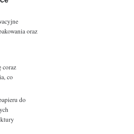
wacyjne
 pakowania oraz
ę coraz
a, co
papieru do
nych
ektury