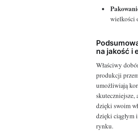
Pakowani
wielkości
Podsumowan
na jakość i
Właściwy dobór 
produkcji przem
umożliwiają kor
skuteczniejsze, 
dzięki swoim wł
dzięki ciągłym
rynku.