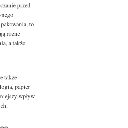
czanie przed
ywnego
 pakowania, to
ją różne
a, a także
e także
logia, papier
mniejszy wpływ
ch.
ące