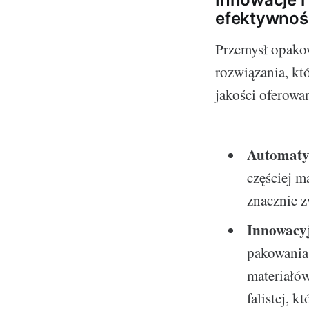
efektywnoś
Przemysł opako
rozwiązania, kt
jakości oferowa
Automaty
częściej m
znacznie z
Innowacyj
pakowania,
materiałów
falistej, k