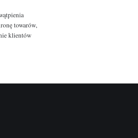
wątpienia
hronę towarów,
nie klientów