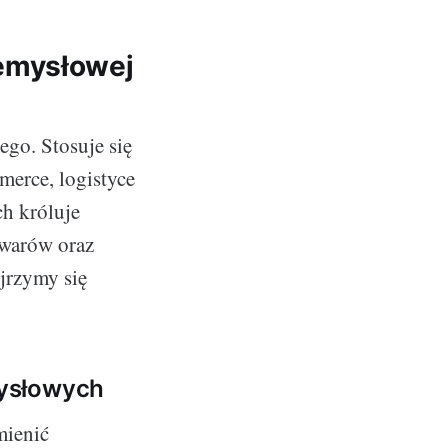
emysłowej
go. Stosuje się
merce, logistyce
h króluje
owarów oraz
jrzymy się
mysłowych
mienić