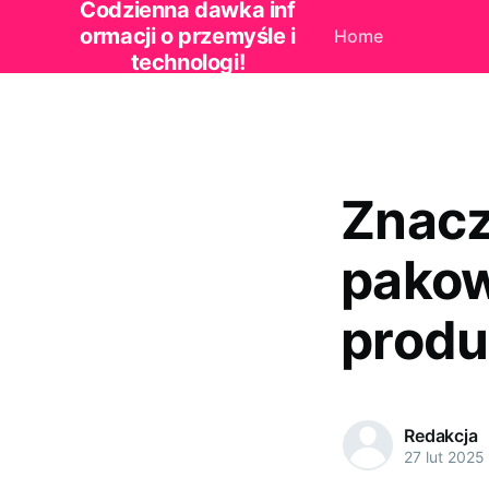
Codzienna dawka inf
ormacji o przemyśle i
Home
technologi!
Znacz
pakow
produ
Redakcja
27 lut 2025