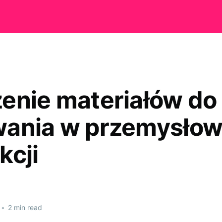
enie materiałów do
ania w przemysłow
kcji
•
2 min read