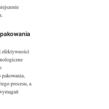
iejszenie
u.
 pakowania
i efektywności
hnologiczne
o
do pakowania,
tego procesu, a
o wymagań