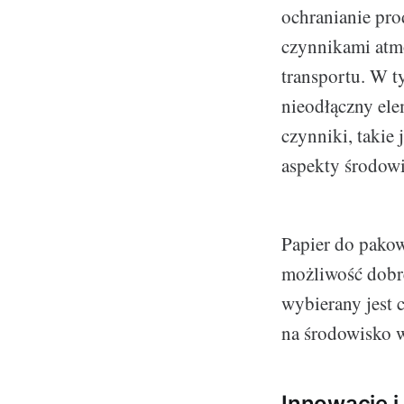
ochranianie pr
czynnikami atmo
transportu. W t
nieodłączny el
czynniki, takie
aspekty środow
Papier do pakow
możliwość dobre
wybierany jest 
na środowisko 
Innowacje i